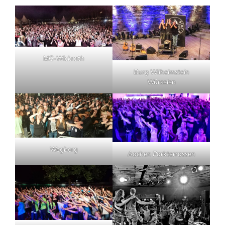
MG-Wickrath
Burg Wilhelmstein
Würselen
Wegberg
Aachen Parkterrassen