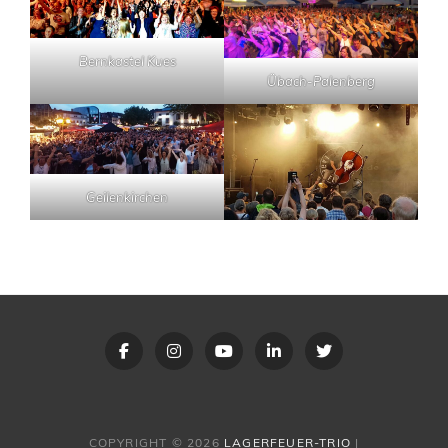
Bernkastel Kues
Übach-Palenberg
Geilenkirchen
Facebook
Instagram
youtube
linkedin
x
COPYRIGHT © 2026
LAGERFEUER-TRIO
|